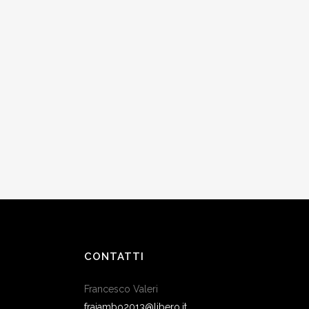
CONTATTI
Francesco Valeri
frajambo2013@libero.it