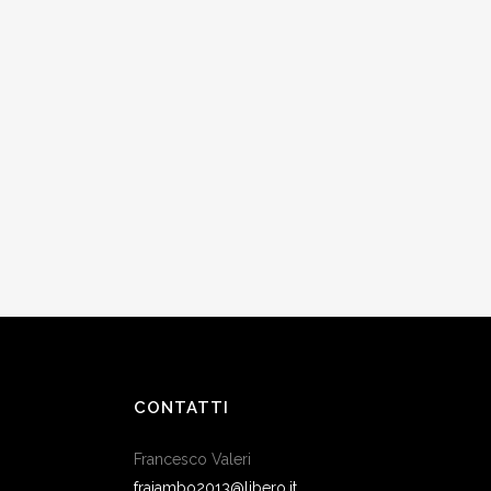
CONTATTI
Francesco Valeri
frajambo2013@libero.it