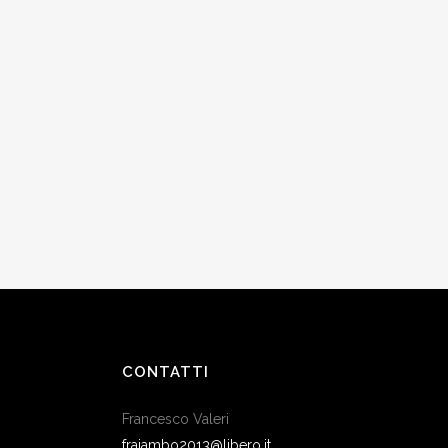
CONTATTI
Francesco Valeri
frajambo2013@libero.it